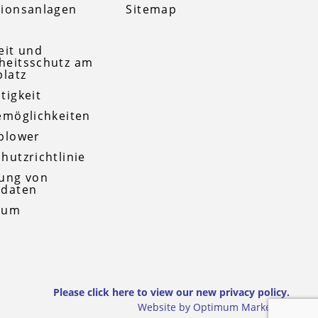
ionsanlagen
Sitemap
t
eit und
heitsschutz am
platz
tigkeit
emöglichkeiten
blower
hutzrichtlinie
ung von
ndaten
sum
Please click here to view our new privacy policy.
Website by Optimum Marketing