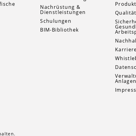
fische
Produkt
Nachrüstung &
Dienstleistungen
Qualitä
Schulungen
Sicherh
Gesund
BIM-Bibliothek
Arbeits
Nachhal
Karrier
Whistle
Datensc
Verwalt
Anlage
Impres
halten.