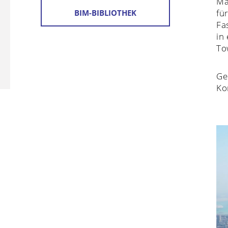
Ma
fü
BIM-BIBLIOTHEK
Fa
in
To
Ge
Ko