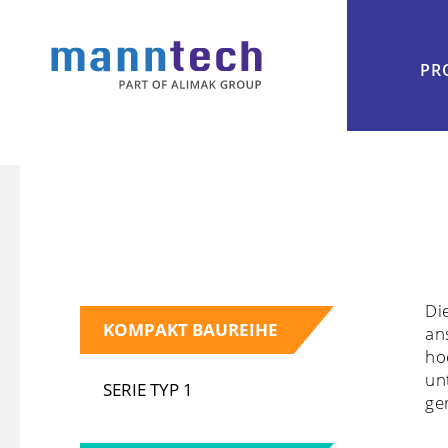
PR
Di
KOMPAKT BAUREIHE
an
ho
un
SERIE TYP 1
ge