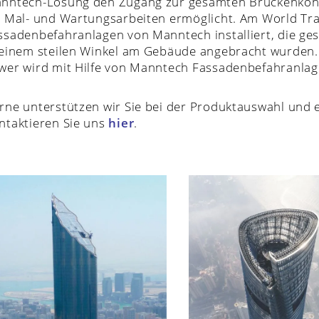
nntech-Lösung den Zugang zur gesamten Brückenkons
r Mal- und Wartungsarbeiten ermöglicht. Am World Tra
ssadenbefahranlagen von Manntech installiert, die ge
 einem steilen Winkel am Gebäude angebracht wurden.
wer wird mit Hilfe von Manntech Fassadenbefahranlag
rne unterstützen wir Sie bei der Produktauswahl und er
ntaktieren Sie uns
hier
.