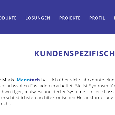
ODUKTE
LÖSUNGEN
PROJEKTE
PROFIL
KUNDENSPEZIFISC
e Marke
Mann
tech
hat sich über viele Jahrzehnte ein
spruchsvollen Fassaden erarbeitet. Sie ist Synonym fü
chwertiger, maßgeschneiderter Systeme. Unsere Fas
terschiedlichsten architektonischen Herausforderung
recht.