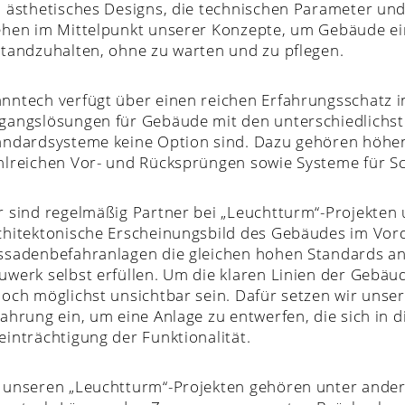
n ästhetisches Designs, die technischen Parameter u
ehen im Mittelpunkt unserer Konzepte, um Gebäude ein
standzuhalten, ohne zu warten und zu pflegen.
nntech verfügt über einen reichen Erfahrungsschatz 
gangslösungen für Gebäude mit den unterschiedlichst
andardsysteme keine Option sind. Dazu gehören höhen
hlreichen Vor- und Rücksprüngen sowie Systeme für S
r sind regelmäßig Partner bei „Leuchtturm“-Projekten
chitektonische Erscheinungsbild des Gebäudes im Vor
ssadenbefahranlagen die gleichen hohen Standards an
uwerk selbst erfüllen. Um die klaren Linien der Gebäud
doch möglichst unsichtbar sein. Dafür setzen wir uns
fahrung ein, um eine Anlage zu entwerfen, die sich in
einträchtigung der Funktionalität.
 unseren „Leuchtturm“-Projekten gehören unter ander