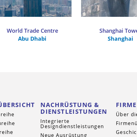
World Trade Centre
Shanghai Tow
Abu Dhabi
Shanghai
ÜBERSICHT
NACHRÜSTUNG &
FIRM
DIENSTLEISTUNGEN
reihe
Über di
Integrierte
reihe
Firmenü
Designdienstleistungen
reihe
Geschic
Neue Ausrüstung