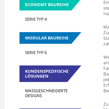
Ei
ECONOMY BAUREIHE
st
in
SERIE TYP 4
Ma
Zu
MODULAR BAUREIHE
St
za
SERIE TYP 6
Wi
ar
Fa
KUNDENSPEZIFISCHE
Ba
LÖSUNGEN
je
Er
MASSGESCHNEIDERTE
Be
DESIGNS
Zu