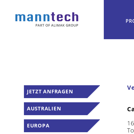
PR
V
JETZT ANFRAGEN
AUSTRALIEN
C
16
EUROPA
To