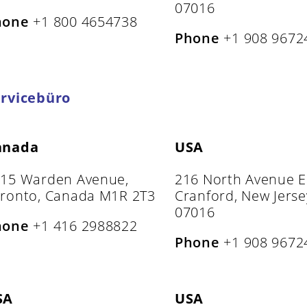
07016
hone
+1 800 4654738
Phone
+1 908 9672
rvicebüro
anada
USA
15 Warden Avenue,
216 North Avenue E
ronto, Canada M1R 2T3
Cranford, New Jerse
07016
hone
+1 416 2988822
Phone
+1 908 9672
SA
USA