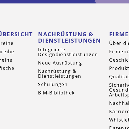
ÜBERSICHT
NACHRÜSTUNG &
FIRM
DIENSTLEISTUNGEN
reihe
Über di
Integrierte
reihe
Firmenü
Designdienstleistungen
reihe
Geschic
Neue Ausrüstung
fische
Produkt
Nachrüstung &
Dienstleistungen
Qualitä
Schulungen
Sicherh
Gesund
BIM-Bibliothek
Arbeits
Nachhal
Karrier
Whistle
Datensc