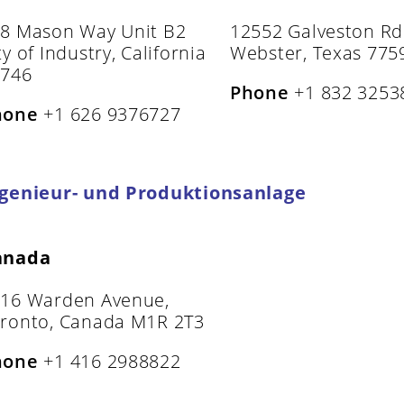
8 Mason Way Unit B2
12552 Galveston Rd
ty of Industry, California
Webster, Texas 775
1746
Phone
+1 832 3253
hone
+1 626 9376727
genieur- und Produktionsanlage
anada
16 Warden Avenue,
ronto, Canada M1R 2T3
hone
+1 416 2988822