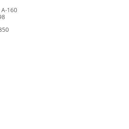
 A-160
98
850