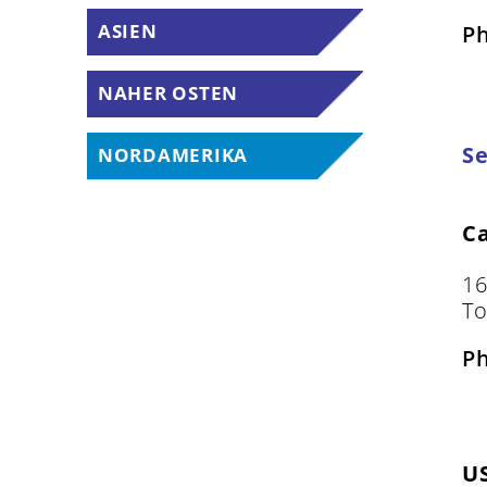
ASIEN
P
NAHER OSTEN
Se
NORDAMERIKA
C
16
To
P
U