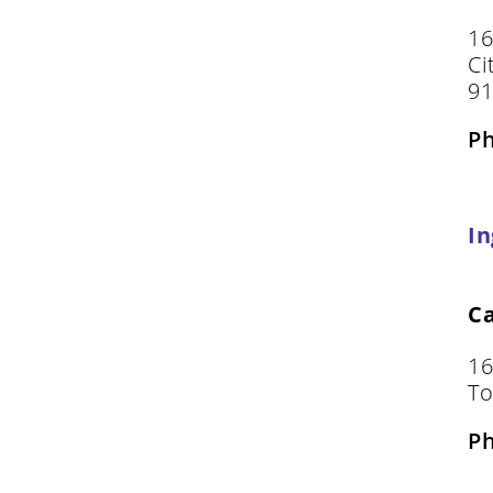
16
Ci
9
P
In
C
16
To
P