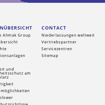
ENÜBERSICHT
CONTACT
e Alimak Group
Niederlassungen weltweit
bersicht
Vertriebspartner
hte
Servicezentren
ionsanlagen
Sitemap
t
eit und
heitsschutz am
platz
tigkeit
emöglichkeiten
blower
hutzrichtlinie